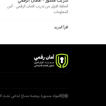
الحلقة الاولى من تدريب الامان الرقمي - أمن
المعلومات
اقرأ المزيد
المواد منشورة برخصة مشاع ابداعي نَسْبُ الـمُصنَّف